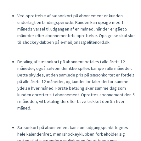
Ved oprettelse af sæsonkort på abonnement er kunden
underlagt en bindingsperiode. Kunden kan opsige med 1
måneds varsel til udgangen af en måned, når der er gået 5
måneder efter abonnementets oprettelse. Opsigelse skal ske
til Ishockeyklubben på e-mail jonas@elitenord.dk
Betaling af sæsonkort på abonnent betales i alle årets 12
måneder, også selvom der ikke spilles kampe i alle måneder.
Dette skyldes, at den samlede pris på sæsonkortet er fordelt
på alle årets 12 måneder, og kunden betaler derfor samme
ydelse hver måned. Første betaling sker samme dag som
kunden opretter sit abonnement. Oprettes abonnement den 5.
i måneden, vil betaling derefter blive trukket den 5. i hver
måned.
Sæsonkort på abonnement kan som udgangspunkt tegnes
hele kalenderåret, men Ishockeyklubben forbeholder sig
retten til at suspendere muligheden for at tegne nye