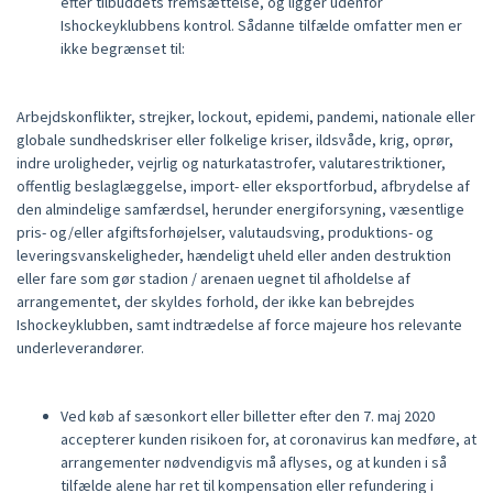
efter tilbuddets fremsættelse, og ligger udenfor
Ishockeyklubbens kontrol. Sådanne tilfælde omfatter men er
ikke begrænset til:
Arbejdskonflikter, strejker, lockout, epidemi, pandemi, nationale eller
globale sundhedskriser eller folkelige kriser, ildsvåde, krig, oprør,
indre uroligheder, vejrlig og naturkatastrofer, valutarestriktioner,
offentlig beslaglæggelse, import- eller eksportforbud, afbrydelse af
den almindelige samfærdsel, herunder energiforsyning, væsentlige
pris- og/eller afgiftsforhøjelser, valutaudsving, produktions- og
leveringsvanskeligheder, hændeligt uheld eller anden destruktion
eller fare som gør stadion / arenaen uegnet til afholdelse af
arrangementet, der skyldes forhold, der ikke kan bebrejdes
Ishockeyklubben, samt indtrædelse af force majeure hos relevante
underleverandører.
Ved køb af sæsonkort eller billetter efter den 7. maj 2020
accepterer kunden risikoen for, at coronavirus kan medføre, at
arrangementer nødvendigvis må aflyses, og at kunden i så
tilfælde alene har ret til kompensation eller refundering i