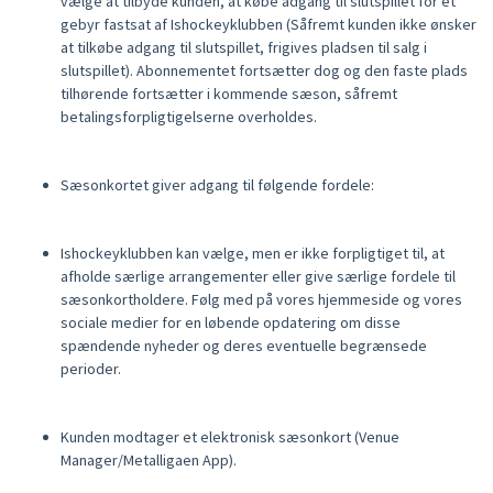
vælge at tilbyde kunden, at købe adgang til slutspillet for et
gebyr fastsat af Ishockeyklubben (Såfremt kunden ikke ønsker
at tilkøbe adgang til slutspillet, frigives pladsen til salg i
slutspillet). Abonnementet fortsætter dog og den faste plads
tilhørende fortsætter i kommende sæson, såfremt
betalingsforpligtigelserne overholdes.
Sæsonkortet giver adgang til følgende fordele:
Ishockeyklubben kan vælge, men er ikke forpligtiget til, at
afholde særlige arrangementer eller give særlige fordele til
sæsonkortholdere. Følg med på vores hjemmeside og vores
sociale medier for en løbende opdatering om disse
spændende nyheder og deres eventuelle begrænsede
perioder.
Kunden modtager et elektronisk sæsonkort (Venue
Manager/Metalligaen App).