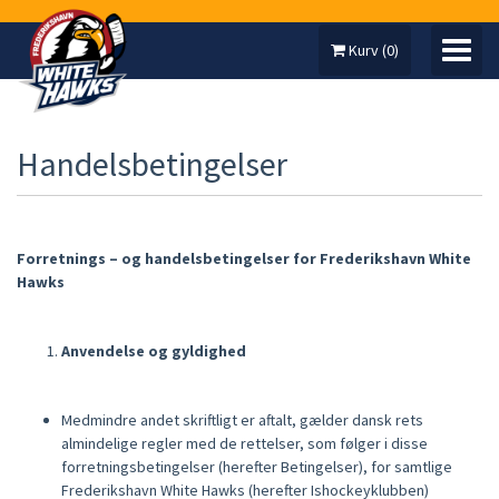
Kurv
(
0
)
Handelsbetingelser
MIN KONTO
Forretnings – og handelsbetingelser for Frederikshavn White
SÆSONKORT
Hawks
ARRANGEMENTER
UNLIMITED HOCKEY
Anvendelse og gyldighed
Medmindre andet skriftligt er aftalt, gælder dansk rets
almindelige regler med de rettelser, som følger i disse
forretningsbetingelser (herefter Betingelser), for samtlige
Frederikshavn White Hawks (herefter Ishockeyklubben)