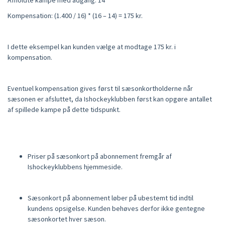
Afholdte kampe med adgang: 14
Kompensation: (1.400 / 16) * (16 – 14) = 175 kr.
I dette eksempel kan kunden vælge at modtage 175 kr. i
kompensation.
Eventuel kompensation gives først til sæsonkortholderne når
sæsonen er afsluttet, da Ishockeyklubben først kan opgøre antallet
af spillede kampe på dette tidspunkt.
Priser på sæsonkort på abonnement fremgår af
Ishockeyklubbens hjemmeside.
Sæsonkort på abonnement løber på ubestemt tid indtil
kundens opsigelse. Kunden behøves derfor ikke gentegne
sæsonkortet hver sæson.