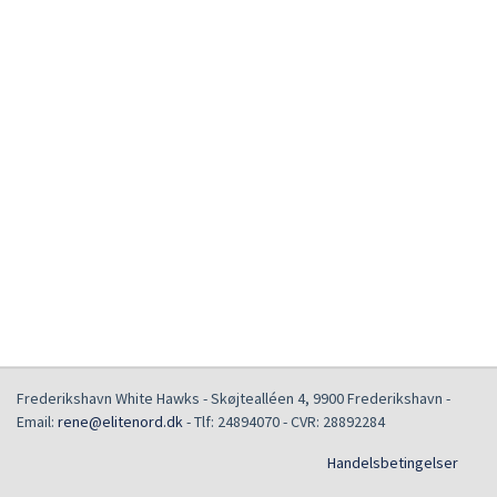
Frederikshavn White Hawks
-
Skøjtealléen 4
,
9900
Frederikshavn
-
Email:
rene@elitenord.dk
- Tlf:
24894070
- CVR:
28892284
Handelsbetingelser