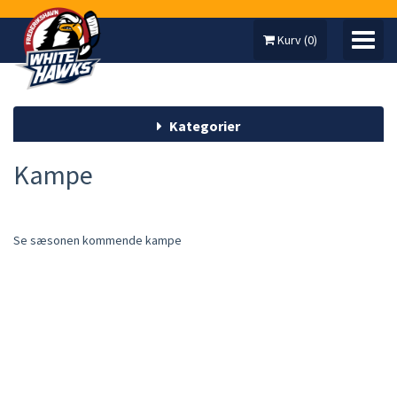
Kurv
(
0
)
Kategorier
MIN KONTO
Kampe
SÆSONKORT
Se sæsonen kommende kampe
ARRANGEMENTER
UNLIMITED HOCKEY