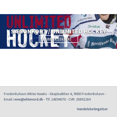
SÆSONKORT / UNLIMITED HOCKEY
KØB SÆSONKORT
Frederikshavn White Hawks
-
Skøjtealléen 4
,
9900
Frederikshavn
-
Email:
rene@elitenord.dk
- Tlf:
24894070
- CVR:
28892284
Handelsbetingelser