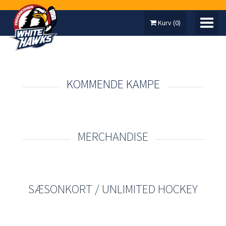
Kurv
(
0
)
KOMMENDE KAMPE
MIN KONTO
SÆSONKORT
MERCHANDISE
ARRANGEMENTER
UNLIMITED HOCKEY
SÆSONKORT / UNLIMITED HOCKEY